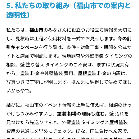
5. 私たちの取り組み（福山市での案内と
透明性）
私たちは、
福山市
のみなさんに役立つお役立ち情報を大切に
し、見積時は工程と使用材料を一式でお見せします。
今の割
引キャンペーン
を行う際は、条件・対象工事・期間を公式サ
イトと店頭で明記します。現地調査や外壁塗装 タイミングの
相談、壁 塗り替え タイミングのご不安は、まずは状況共有
から。塗装 料金や外壁塗装 費用、屋根塗装 料金の内訳は、
写真つきで丁寧に説明します。ほんまに納得して決めてほし
いからやで。
結びに。福山市のイベント情報を上手に使えば、相談のきっ
かけもつかみやすいし、
塗装 相場
の理解も進む。壁 汚れを
見つけたら先送りせんと、外壁塗装 タイミングと屋根塗装
費用の見通しを早めにチェック。ほな、雨に負けへん家で、